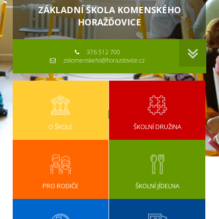
ZÁKLADNÍ ŠKOLA KOMENSKÉHO
HORAŽĎOVICE
376 512 700
zskomenskeho@horazdovice.cz
O ŠKOLE
ŠKOLNÍ DRUŽINA
PRO RODIČE
ŠKOLNÍ JÍDELNA