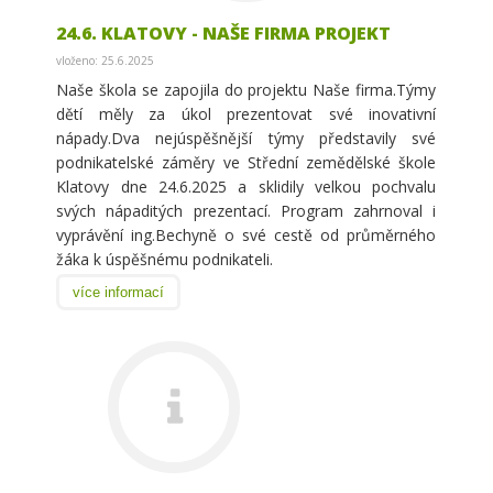
24.6. KLATOVY - NAŠE FIRMA PROJEKT
vloženo: 25.6.2025
Naše škola se zapojila do projektu Naše firma.Týmy
dětí měly za úkol prezentovat své inovativní
nápady.Dva nejúspěšnější týmy představily své
podnikatelské záměry ve Střední zemědělské škole
Klatovy dne 24.6.2025 a sklidily velkou pochvalu
svých nápaditých prezentací. Program zahrnoval i
vyprávění ing.Bechyně o své cestě od průměrného
žáka k úspěšnému podnikateli.
více informací