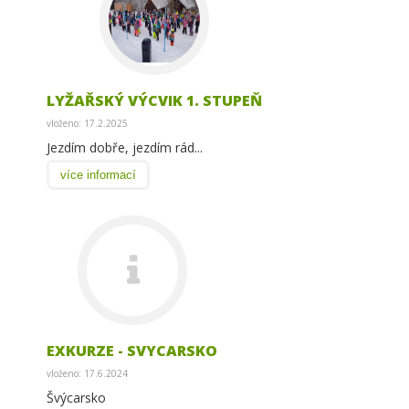
LYŽAŘSKÝ VÝCVIK 1. STUPEŇ
vloženo: 17.2.2025
Jezdím dobře, jezdím rád...
více informací
EXKURZE - SVYCARSKO
vloženo: 17.6.2024
Švýcarsko