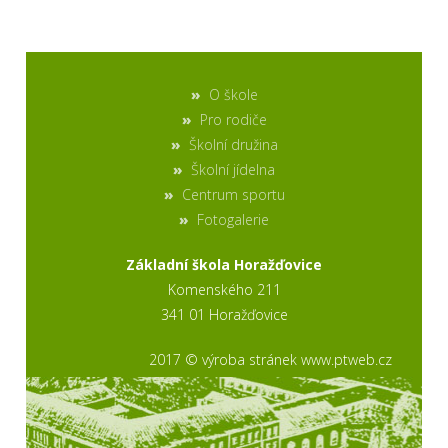
O škole
Pro rodiče
Školní družina
Školní jídelna
Centrum sportu
Fotogalerie
Základní škola Horažďovice
Komenského 211
341 01 Horažďovice
2017 © výroba stránek www.ptweb.cz