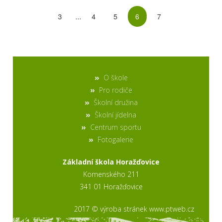
3
...
4
5
6
7
O škole
Pro rodiče
Školní družina
Školní jídelna
Centrum sportu
Fotogalerie
Základní škola Horažďovice
Komenského 211
341 01 Horažďovice
2017 © výroba stránek www.ptweb.cz