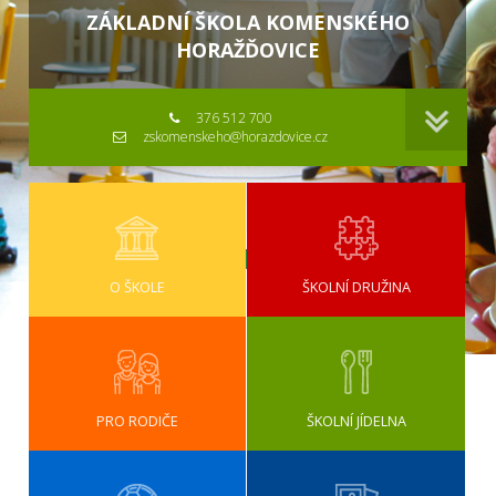
ZÁKLADNÍ ŠKOLA KOMENSKÉHO
HORAŽĎOVICE
376 512 700
zskomenskeho@horazdovice.cz
O ŠKOLE
ŠKOLNÍ DRUŽINA
PRO RODIČE
ŠKOLNÍ JÍDELNA