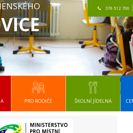
MENSKÉHO
376 512 700
VICE
NA
PRO RODIČE
ŠKOLNÍ JÍDELNA
CE