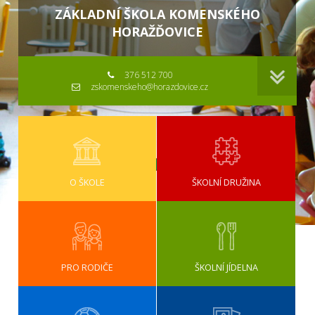
ZÁKLADNÍ ŠKOLA KOMENSKÉHO
HORAŽĎOVICE
376 512 700
zskomenskeho@horazdovice.cz
O ŠKOLE
ŠKOLNÍ DRUŽINA
PRO RODIČE
ŠKOLNÍ JÍDELNA