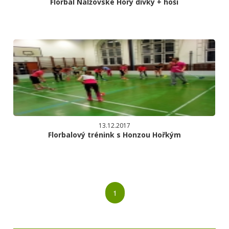
Florbal Nalžovské Hory dívky + hoši
13.12.2017
Florbalový trénink s Honzou Hořkým
1