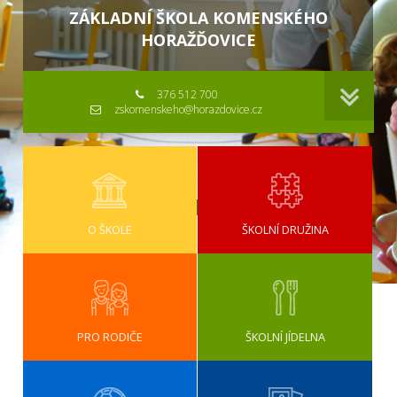
ZÁKLADNÍ ŠKOLA KOMENSKÉHO
HORAŽĎOVICE
376 512 700
zskomenskeho@horazdovice.cz
O ŠKOLE
ŠKOLNÍ DRUŽINA
PRO RODIČE
ŠKOLNÍ JÍDELNA