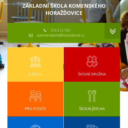
ZÁKLADNÍ ŠKOLA KOMENSKÉHO
HORAŽĎOVICE
376 512 700
zskomenskeho@horazdovice.cz
O ŠKOLE
ŠKOLNÍ DRUŽINA
PRO RODIČE
ŠKOLNÍ JÍDELNA