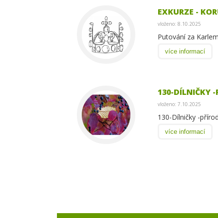
EXKURZE - KO
vloženo: 8.10.2025
Putování za Karlem
více informací
130-DÍLNIČKY -
vloženo: 7.10.2025
130-Dílničky -příro
více informací