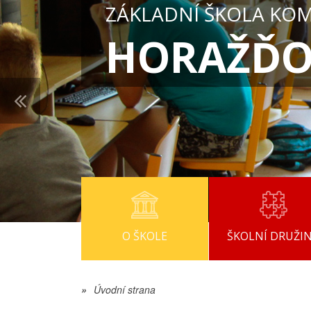
ZÁKLADNÍ ŠKOLA KO
HORAŽĎO
O ŠKOLE
ŠKOLNÍ DRUŽI
»
Úvodní strana