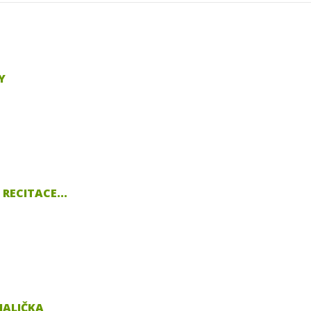
Y
RECITACE...
MALIČKA