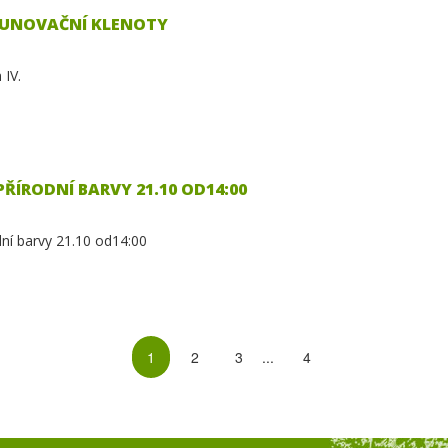
RUNOVAČNÍ KLENOTY
 IV.
PŘÍRODNÍ BARVY 21.10 OD14:00
dní barvy 21.10 od14:00
1
2
3
...
4