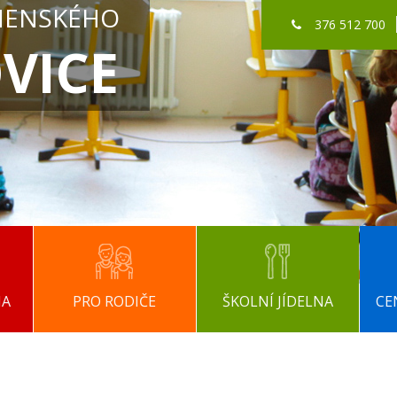
MENSKÉHO
376 512 700
VICE
NA
PRO RODIČE
ŠKOLNÍ JÍDELNA
CE