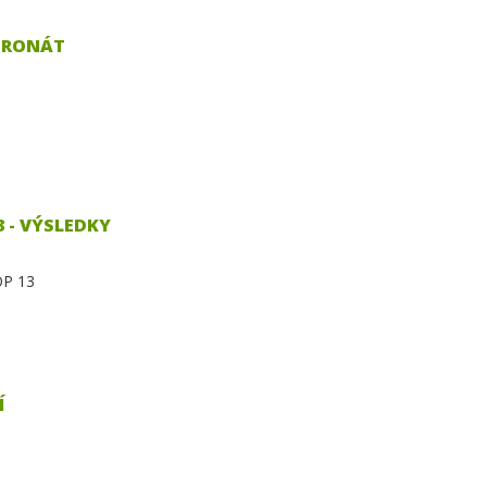
TRONÁT
 - VÝSLEDKY
OP 13
Í