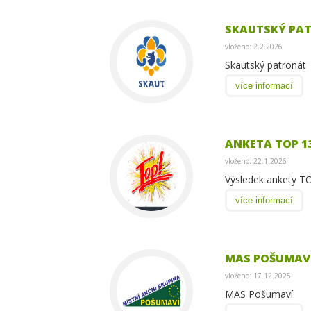
SKAUTSKÝ PA
vloženo: 2.2.2026
Skautský patronát
více informací
ANKETA TOP 13
vloženo: 22.1.2026
Výsledek ankety T
více informací
MAS POŠUMAV
vloženo: 17.12.2025
MAS Pošumaví