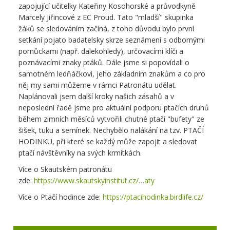
zapojující učitelky Kateřiny Kosohorské a průvodkyně
Marcely Jiřincové z EC Proud. Tato "mladší" skupinka
žáků se sledováním začíná, z toho důvodu bylo první
setkání pojato badatelsky skrze seznámení s odbornými
pomůckami (např. dalekohledy), určovacími klíči a
poznávacími znaky ptáků. Dále jsme si popovídali o
samotném ledňáčkovi, jeho základním znakům a co pro
něj my sami můžeme v rámci Patronátu udělat.
Naplánovali jsem další kroky našich zásahů a v
neposlední řadě jsme pro aktuální podporu ptačích druhů
během zimních měsíců vytvořili chutné ptačí "bufety" ze
šišek, tuku a semínek. Nechybělo nalákání na tzv. PTAČÍ
HODINKU, při které se každý může zapojit a sledovat
ptačí návštěvníky na svých krmítkách.
Více o Skautském patronátu
zde:
https://www.skautskyinstitut.cz/…aty
Více o Ptačí hodince zde:
https://ptacihodinka.birdlife.cz/