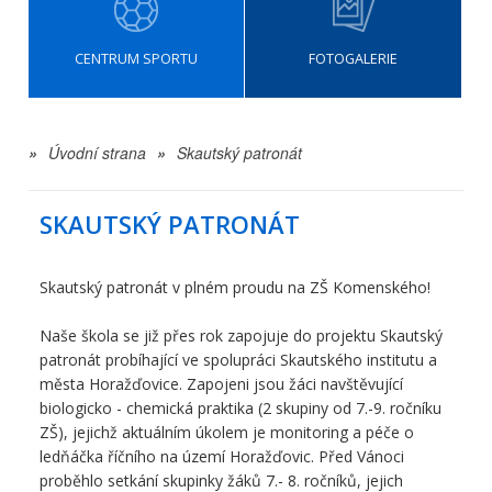
CENTRUM SPORTU
FOTOGALERIE
»
Úvodní strana
»
Skautský patronát
SKAUTSKÝ PATRONÁT
Skautský patronát v plném proudu na ZŠ Komenského!
Naše škola se již přes rok zapojuje do projektu Skautský
patronát probíhající ve spolupráci Skautského institutu a
města Horažďovice. Zapojeni jsou žáci navštěvující
biologicko - chemická praktika (2 skupiny od 7.-9. ročníku
ZŠ), jejichž aktuálním úkolem je monitoring a péče o
ledňáčka říčního na území Horažďovic. Před Vánoci
proběhlo setkání skupinky žáků 7.- 8. ročníků, jejich