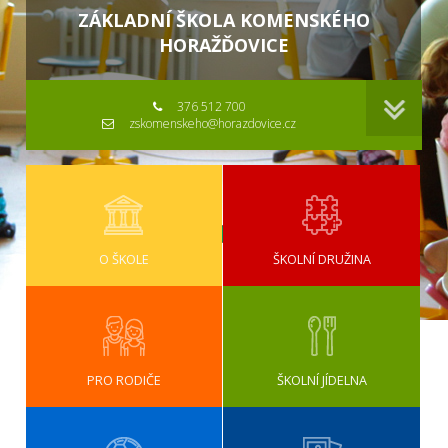
ZÁKLADNÍ ŠKOLA KOMENSKÉHO
HORAŽĎOVICE
376 512 700
zskomenskeho@horazdovice.cz
O ŠKOLE
ŠKOLNÍ DRUŽINA
PRO RODIČE
ŠKOLNÍ JÍDELNA