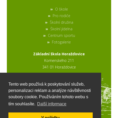
O škole
Pro rodiče
Školní družina
Školní jídelna
Centrum sportu
Fotogalerie
Základní škola Horažďovice
Komenského 211
341 01 Horažďovice
2017 © výroba stránek www.ptweb.cz
Tento web používá k poskytování služeb,
personalizaci reklam a analýze návštěvnosti
soubory cookie. Používáním tohoto webu s
tím souhlasíte.
Další informace
V pořádku