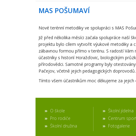
MAS POŠUMAVÍ
Nové terénní metodiky ve spolupráci s MAS Pošu
Již před několika měsíci začala spolupráce naší 
projektu bylo cílem vytvořit výukové metodiky a 
zábavnou formou přímo v terénu. S radostí Vám 
účastníky s historií Horažďovic, biologickým průz
přírodovědci. Samotné programy byly otestovány s 
Pačejov, včetně jejich pedagogických doprovodů. 
Tímto všem účastníkům moc děkujeme za jejich odv
O škole
Školní jídelna
Pro rodiče
Centrum spor
Školní družina
Fotogalerie