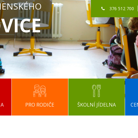
MENSKÉHO
376 512 700
VICE
NA
PRO RODIČE
ŠKOLNÍ JÍDELNA
CE