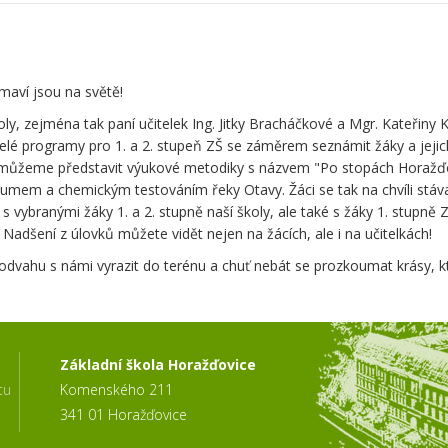
maví jsou na světě!
školy, zejména tak paní učitelek Ing. Jitky Bracháčkové a Mgr. Kateř
celé programy pro 1. a 2. stupeň ZŠ se záměrem seznámit žáky a jeji
můžeme představit výukové metodiky s názvem "Po stopách Horažďov
kumem a chemickým testováním řeky Otavy. Žáci se tak na chvíli stávaj
vybranými žáky 1. a 2. stupně naší školy, ale také s žáky 1. stupně 
Nadšení z úlovků můžete vidět nejen na žácích, ale i na učitelkách!
ahu s námi vyrazit do terénu a chuť nebát se prozkoumat krásy, které
Základní škola Horažďovice
tu
Komenského 211
341 01 Horažďovice