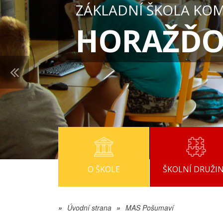
ZÁKLADNÍ ŠKOLA KO
HORAŽĎO
O ŠKOLE
ŠKOLNÍ DRUŽI
»
Úvodní strana
»
MAS Pošumaví