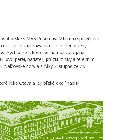
iny Kosohorské s MAS Pošumaví. V tomto společném
ch učitele se zajímavými místními fenomény
ických perel", které seznamují zapojené
í lovci perel, badateli, průzkumníky a terénními
ZŠ Nalžovské hory a s žáky 2. stupně ze ZŠ
 řeka Otava a její blízké okolí nabízí!
2017 © výroba stránek www.ptweb.cz