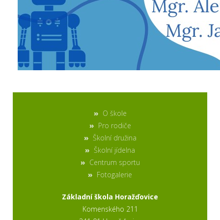
O škole
Pro rodiče
Školní družina
Školní jídelna
Centrum sportu
Fotogalerie
Základní škola Horažďovice
Komenského 211