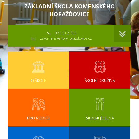
ZÁKLADNÍ ŠKOLA KOMENSKÉHO
HORAŽĎOVICE
376 512 700
zskomenskeho@horazdovice.cz
O ŠKOLE
ŠKOLNÍ DRUŽINA
PRO RODIČE
ŠKOLNÍ JÍDELNA