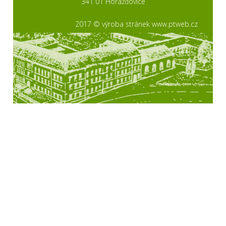
341 01 Horažďovice
2017 © výroba stránek www.ptweb.cz