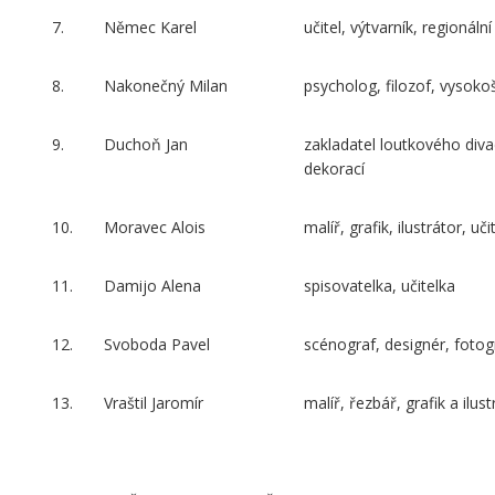
7.
Němec Karel
učitel, výtvarník, regionáln
8.
Nakonečný Milan
psycholog, filozof, vysoko
9.
Duchoň Jan
zakladatel loutkového divad
dekorací
10.
Moravec Alois
malíř, grafik, ilustrátor, uči
11.
Damijo Alena
spisovatelka, učitelka
12.
Svoboda Pavel
scénograf, designér, fotog
13.
Vraštil Jaromír
malíř, řezbář, grafik a ilust