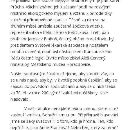
se podílela naše škola? Nejvýše hodnoceným je pan Karel
Průcha. Všichni známe jeho zásadní podíl na rozvíjení
místního ekologického myšlení a vztahu k přírodě díky
založení přírodovědné stanice. Těsně za ním se na
druhém místě umístila současná špičková atletka,
reprezentantka v běhu Tereza Petržilková. Třetí, pan
profesor Jaroslav Blahoš, čestný občan Horažďovic, byl
prezidentem Světové lékařské asociace a nositelem
mnoha ocenění, např. byl důstojníkem francouzského
Řádu čestné legie. Čtvrté místo získal Aleš Červený,
mineralog Městského muzea Horažďovice.
Našim současným žákům přejeme, aby zúročili vše, co
se u nás naučí, aby byli v životě podobně úspěšní, aby se
zapsali do povědomí spoluobčanů a aby se o nich třeba
za 70 let, v roce 200. výročí založení naší školy, také
hlasovalo…
V naší tabulce nenajdete jedno jméno, které si též
zaslouží zmínku. Bohužel smutnou. Při přípravě hlasování
jsme se žáky uvažovali i o tom, kdo je hrdina. Ten, kdo
nepřežije, jako Anne Franková? Nebo ten, který za téměř