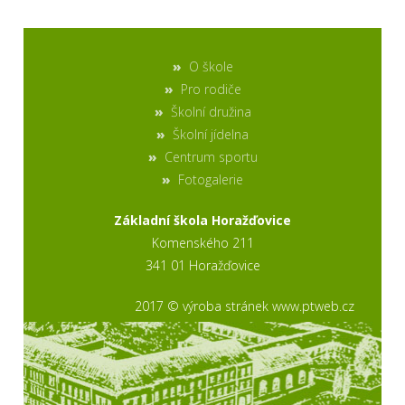
O škole
Pro rodiče
Školní družina
Školní jídelna
Centrum sportu
Fotogalerie
Základní škola Horažďovice
Komenského 211
341 01 Horažďovice
2017 © výroba stránek www.ptweb.cz