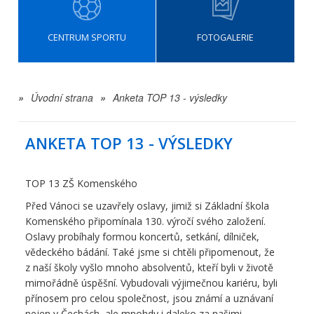
CENTRUM SPORTU
FOTOGALERIE
»
Úvodní strana
»
Anketa TOP 13 - výsledky
ANKETA TOP 13 - VÝSLEDKY
TOP 13 ZŠ Komenského
Před Vánoci se uzavřely oslavy, jimiž si Základní škola
Komenského připomínala 130. výročí svého založení.
Oslavy probíhaly formou koncertů, setkání, dílniček,
vědeckého bádání. Také jsme si chtěli připomenout, že
z naší školy vyšlo mnoho absolventů, kteří byli v životě
mimořádně úspěšní. Vybudovali výjimečnou kariéru, byli
přínosem pro celou společnost, jsou známí a uznávaní
nejen v Čechách, ale mnohdy i daleko za našimi