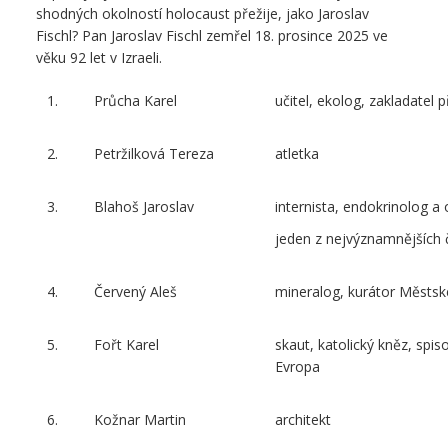
shodných okolností holocaust přežije, jako Jaroslav
Fischl? Pan Jaroslav Fischl zemřel 18. prosince 2025 ve
věku 92 let v Izraeli.
1.
Průcha Karel
učitel, ekolog, zakladatel 
2.
Petržilková Tereza
atletka
3.
Blahoš Jaroslav
internista, endokrinolog a
jeden z nejvýznamnějších 
4.
Červený Aleš
mineralog, kurátor Městs
5.
Fořt Karel
skaut, katolický kněz, spi
Evropa
6.
Kožnar Martin
architekt