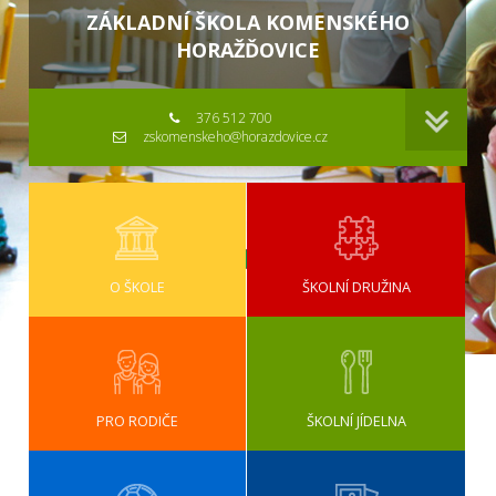
ZÁKLADNÍ ŠKOLA KOMENSKÉHO
HORAŽĎOVICE
376 512 700
zskomenskeho@horazdovice.cz
O ŠKOLE
ŠKOLNÍ DRUŽINA
PRO RODIČE
ŠKOLNÍ JÍDELNA