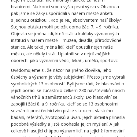
hranicemi. Na konci srpna vyšla první výzva v Obzoru a
pak jsme se žáky uspořádali v našem městě anketu
s jedinou otázkou: „Kdo je NEJ absolventem naší školy?“
Stejnou otázku mohli položit doma žáci 7. – 9. ročníku.
Objevila se jména lidí, kteří stáli u kolébky významných
institucí v našem městě – muzea, divadla, přírodovědné
stanice. Ale také jména lidí, kteří opustili nejen naše
město, ale někdy i stát. Uplatnili se v nejrůznějších
oborech: jako významní vědci, lékaři, umělci, sportovci.
Uvědomujeme si, že názor na jiného člověka, jeho
úspěchy a význam je vždy subjektivní. Přesto jsme vybrali
symbolických 13 osobností. Byli jsme rádi, že hlasování o
jejich pořadí se zúčastnilo celkem 230 návštěvníků našich
vánočních trhů a zaměstnanců školy. Do hlasování se
zapojili i žáci 8. a 9. ročníku, kteří se se 13 osobnostmi
seznámili prostřednictvím práce s textem, vlastního
bádání, referátů, životopisů a úvah. Jejich aktivita přinesla
podobné výsledky a jistě obohatila jejich myšlení. A jak
celkově hlasující chápou význam lidí, na jejichž formování