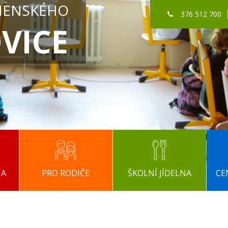
MENSKÉHO
376 512 700
VICE
NA
PRO RODIČE
ŠKOLNÍ JÍDELNA
CE