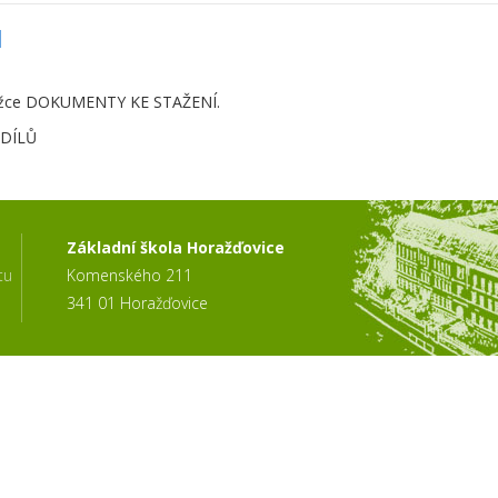
1
záložce DOKUMENTY KE STAŽENÍ.
DDÍLŮ
Základní škola Horažďovice
tu
Komenského 211
341 01 Horažďovice