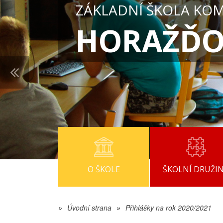
ZÁKLADNÍ ŠKOLA KO
HORAŽĎO
O ŠKOLE
ŠKOLNÍ DRUŽI
»
Úvodní strana
»
Přihlášky na rok 2020/2021