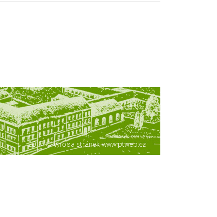
2017 © výroba stránek www.ptweb.cz