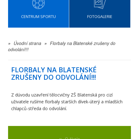
CENTRUM SPORTU
FOTOGALERIE
»
Úvodní strana
»
Florbaly na Blatenské zrušeny do
odvolání!!!
FLORBALY NA BLATENSKÉ
ZRUŠENY DO ODVOLÁNÍ!!!
Z dúvodu uzavření tělocvičny ZŠ Blatenská pro cizí
uživatele rušíme florbaly starších dívek-úterý a mladších
chlapců-středa do odvolání.