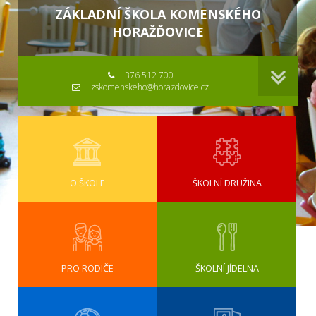
ZÁKLADNÍ ŠKOLA KOMENSKÉHO
HORAŽĎOVICE
376 512 700
zskomenskeho@horazdovice.cz
O ŠKOLE
ŠKOLNÍ DRUŽINA
PRO RODIČE
ŠKOLNÍ JÍDELNA