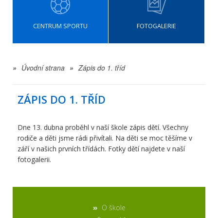
CENTRUM SPORTU
FOTOGALERIE
»
Úvodní strana
»
Zápis do 1. tříd
ZÁPIS DO 1. TŘÍD
Dne 13. dubna proběhl v naší škole zápis dětí. Všechny
rodiče a děti jsme rádi přivítali. Na děti se moc těšíme v
září v našich prvních třídách. Fotky dětí najdete v naší
fotogalerii.
O škole