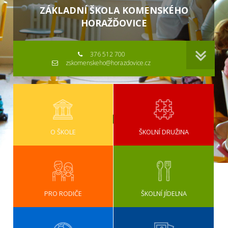
ZÁKLADNÍ ŠKOLA KOMENSKÉHO
HORAŽĎOVICE
376 512 700
zskomenskeho@horazdovice.cz
O ŠKOLE
ŠKOLNÍ DRUŽINA
PRO RODIČE
ŠKOLNÍ JÍDELNA