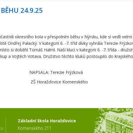
BĚHU 24.9.25
častnili okresního kola v přespolním běhu v Nýrsku, kde si vedli velmi d
 Ondřej Palacký. V kategorii 6. -7. tříd dívky vyhrála Terezie Frýzkov
sto si doběhl Tomáš Halml. Naši kluci v kategorii 6. -7. třída - družst
 a Vojtěch Votava. Družstvo těchto kluků postoupilo do krajského k
zie Frýzková
e Komenského
Základní škola Horažďovice
tu
Komenského 211