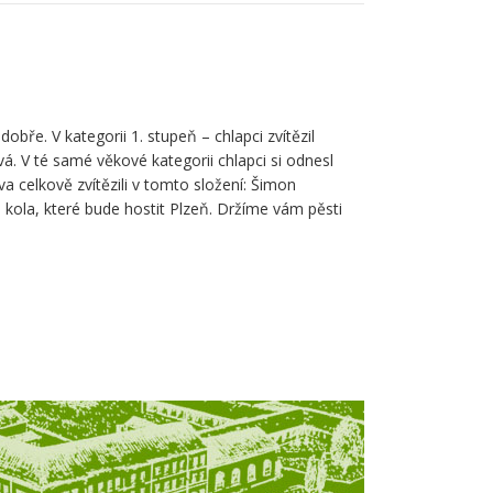
obře. V kategorii 1. stupeň – chlapci zvítězil
á. V té samé věkové kategorii chlapci si odnesl
va celkově zvítězili v tomto složení: Šimon
ola, které bude hostit Plzeň. Držíme vám pěsti