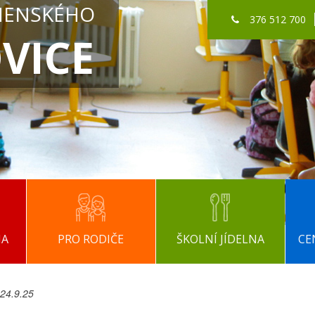
MENSKÉHO
376 512 700
VICE
NA
PRO RODIČE
ŠKOLNÍ JÍDELNA
CE
 24.9.25