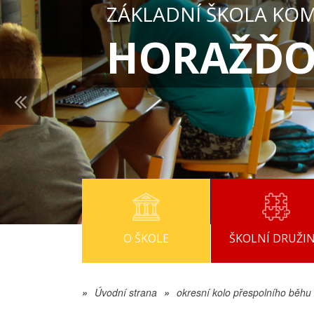
ZÁKLADNÍ ŠKOLA KO
HORAŽĎO
O ŠKOLE
ŠKOLNÍ DRUŽI
»
Úvodní strana
»
okresní kolo přespolního běhu