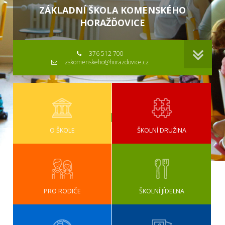
ZÁKLADNÍ ŠKOLA KOMENSKÉHO
HORAŽĎOVICE
376 512 700
zskomenskeho@horazdovice.cz
O ŠKOLE
ŠKOLNÍ DRUŽINA
PRO RODIČE
ŠKOLNÍ JÍDELNA