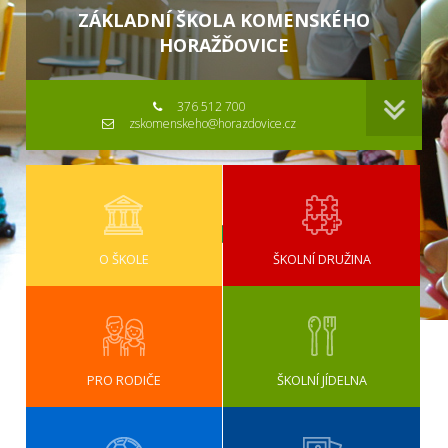
ZÁKLADNÍ ŠKOLA KOMENSKÉHO
HORAŽĎOVICE
376 512 700
zskomenskeho@horazdovice.cz
O ŠKOLE
ŠKOLNÍ DRUŽINA
PRO RODIČE
ŠKOLNÍ JÍDELNA