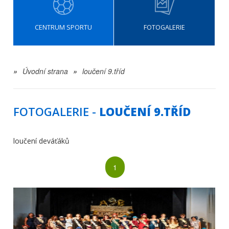
CENTRUM SPORTU
FOTOGALERIE
»
Úvodní strana
»
loučení 9.tříd
FOTOGALERIE -
LOUČENÍ 9.TŘÍD
loučení deváťáků
1