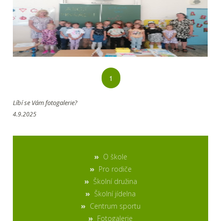
1
Líbí se Vám fotogalerie?
4.9.2025
O škole
Pro rodiče
Školní družina
Školní jídelna
Centrum sportu
Fotogalerie