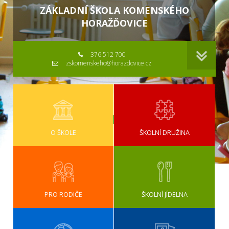
ZÁKLADNÍ ŠKOLA KOMENSKÉHO
HORAŽĎOVICE
376 512 700
zskomenskeho@horazdovice.cz
O ŠKOLE
ŠKOLNÍ DRUŽINA
PRO RODIČE
ŠKOLNÍ JÍDELNA