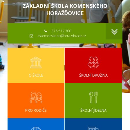
ZÁKLADNÍ ŠKOLA KOMENSKÉHO
HORAŽĎOVICE
376 512 700
zskomenskeho@horazdovice.cz
O ŠKOLE
ŠKOLNÍ DRUŽINA
PRO RODIČE
ŠKOLNÍ JÍDELNA