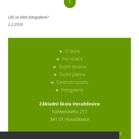
1
Líbí se Vám fotogalerie?
2.2.2026
O škole
Pro rodiče
Školní družina
Školní jídelna
Centrum sportu
Fotogalerie
Základní škola Horažďovice
Komenského 211
341 01 Horažďovice
2017 © výroba stránek www.ptweb.cz