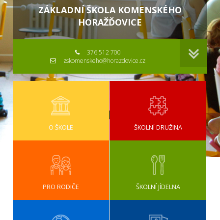
ZÁKLADNÍ ŠKOLA KOMENSKÉHO
HORAŽĎOVICE
376 512 700
zskomenskeho@horazdovice.cz
O ŠKOLE
ŠKOLNÍ DRUŽINA
PRO RODIČE
ŠKOLNÍ JÍDELNA