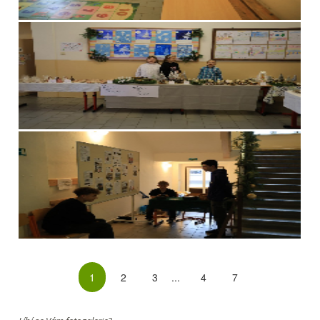
1
2
3
...
4
7