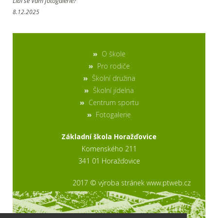
Líbí se Vám fotogalerie?
8.12.2025
O škole
Pro rodiče
Školní družina
Školní jídelna
Centrum sportu
Fotogalerie
Základní škola Horažďovice
Komenského 211
341 01 Horažďovice
2017 © výroba stránek www.ptweb.cz